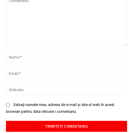
Comentariu:
Nu
Ema
Web
Salvați numele meu, adresa de e-mail și site-ul web în acest
browser pentru data viitoare i comentariu.