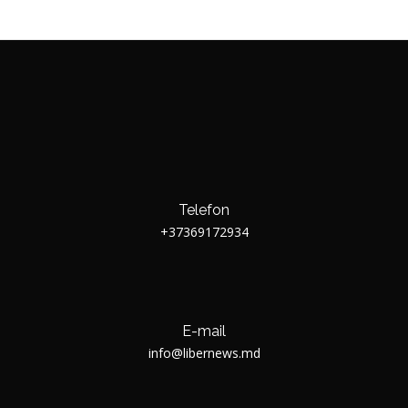
Telefon
+37369172934
E-mail
info@libernews.md