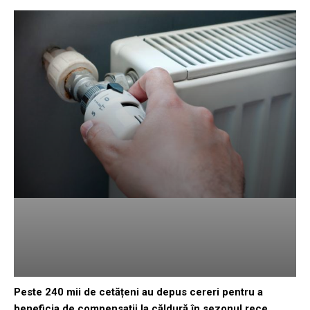
Peste 240 mii de cetățeni au depus cereri pentru a
beneficia de compensații la căldură în sezonul rece