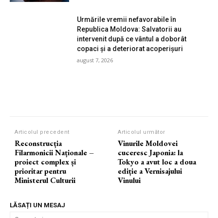
Urmările vremii nefavorabile în
Republica Moldova: Salvatorii au
intervenit după ce vântul a doborât
copaci și a deteriorat acoperișuri
august 7, 2026
Articolul precedent
Articolul următor
Reconstrucția
Vinurile Moldovei
Filarmonicii Naționale –
cuceresc Japonia: la
proiect complex și
Tokyo a avut loc a doua
prioritar pentru
ediție a Vernisajului
Ministerul Culturii
Vinului
LĂSAȚI UN MESAJ