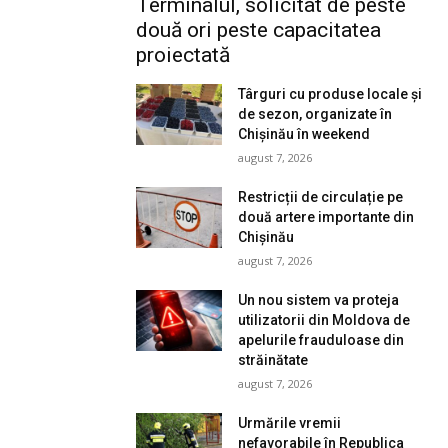
Terminalul, solicitat de peste
două ori peste capacitatea
proiectată
Târguri cu produse locale și
de sezon, organizate în
Chișinău în weekend
august 7, 2026
Restricții de circulație pe
două artere importante din
Chișinău
august 7, 2026
Un nou sistem va proteja
utilizatorii din Moldova de
apelurile frauduloase din
străinătate
august 7, 2026
Urmările vremii
nefavorabile în Republica