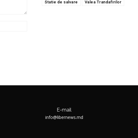
Statie de salvare
Valea Trandafirilor
Website:
E-mail
info@libernews.md