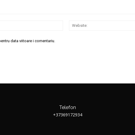
Email:*
entru data viitoare i comentariu.
Telefon
+37369172934