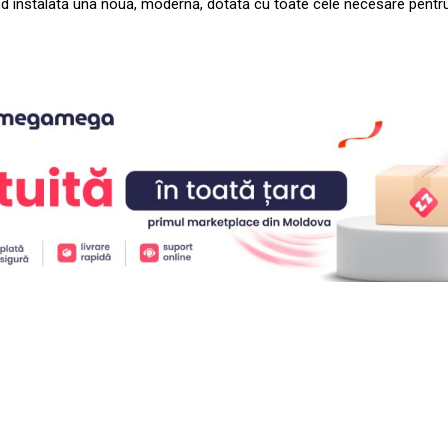
fiind instalată una nouă, modernă, dotată cu toate cele necesare pent