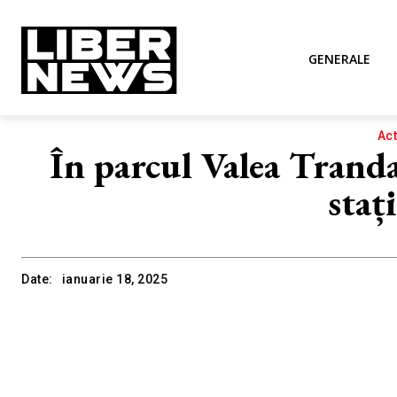
GENERALE
Act
În parcul Valea Trandaf
staț
Date:
ianuarie 18, 2025