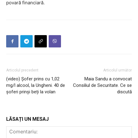
povară financiară.
Articolul precedent
Articolul următor
(video) Șofer prins cu 1,02
Maia Sandu a convocat
mg/l alcool, la Ungheni. 40 de
Consiliul de Securitate. Ce se
șoferi prinși beți la volan
discută
LĂSAȚI UN MESAJ