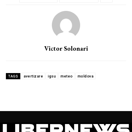
Victor Solonari
avertizare
igsu
meteo
moldova
TAGS