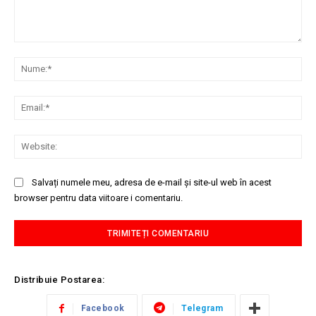
Comentariu:
Nu
Ema
Web
Salvați numele meu, adresa de e-mail și site-ul web în acest
browser pentru data viitoare i comentariu.
Distribuie Postarea:
Facebook
Telegram