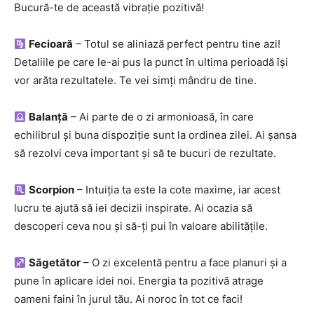
Bucură-te de această vibrație pozitivă!
Fecioară
– Totul se aliniază perfect pentru tine azi!
Detaliile pe care le-ai pus la punct în ultima perioadă își
vor arăta rezultatele. Te vei simți mândru de tine.
Balanță
– Ai parte de o zi armonioasă, în care
echilibrul și buna dispoziție sunt la ordinea zilei. Ai șansa
să rezolvi ceva important și să te bucuri de rezultate.
Scorpion
– Intuiția ta este la cote maxime, iar acest
lucru te ajută să iei decizii inspirate. Ai ocazia să
descoperi ceva nou și să-ți pui în valoare abilitățile.
Săgetător
– O zi excelentă pentru a face planuri și a
pune în aplicare idei noi. Energia ta pozitivă atrage
oameni faini în jurul tău. Ai noroc în tot ce faci!