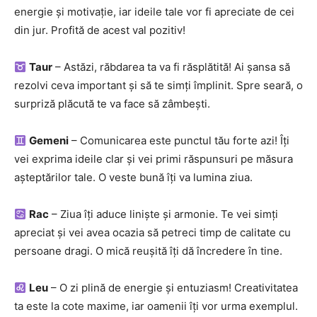
energie și motivație, iar ideile tale vor fi apreciate de cei
din jur. Profită de acest val pozitiv!
Taur
– Astăzi, răbdarea ta va fi răsplătită! Ai șansa să
rezolvi ceva important și să te simți împlinit. Spre seară, o
surpriză plăcută te va face să zâmbești.
Gemeni
– Comunicarea este punctul tău forte azi! Îți
vei exprima ideile clar și vei primi răspunsuri pe măsura
așteptărilor tale. O veste bună îți va lumina ziua.
Rac
– Ziua îți aduce liniște și armonie. Te vei simți
apreciat și vei avea ocazia să petreci timp de calitate cu
persoane dragi. O mică reușită îți dă încredere în tine.
Leu
– O zi plină de energie și entuziasm! Creativitatea
ta este la cote maxime, iar oamenii îți vor urma exemplul.