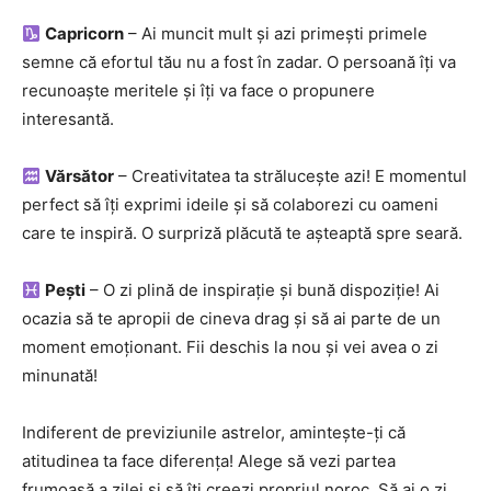
Capricorn
– Ai muncit mult și azi primești primele
semne că efortul tău nu a fost în zadar. O persoană îți va
recunoaște meritele și îți va face o propunere
interesantă.
Vărsător
– Creativitatea ta strălucește azi! E momentul
perfect să îți exprimi ideile și să colaborezi cu oameni
care te inspiră. O surpriză plăcută te așteaptă spre seară.
Pești
– O zi plină de inspirație și bună dispoziție! Ai
ocazia să te apropii de cineva drag și să ai parte de un
moment emoționant. Fii deschis la nou și vei avea o zi
minunată!
Indiferent de previziunile astrelor, amintește-ți că
atitudinea ta face diferența! Alege să vezi partea
frumoasă a zilei și să îți creezi propriul noroc. Să ai o zi