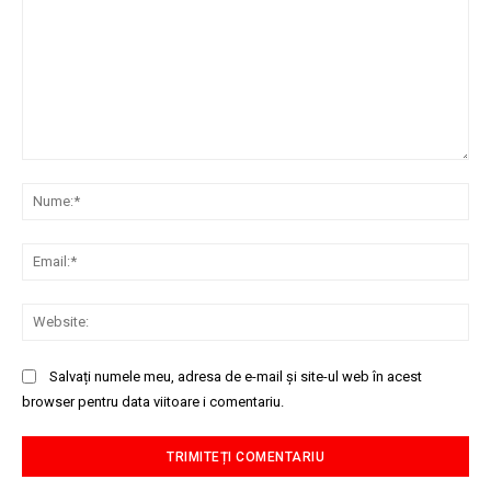
Comentariu:
Nu
Ema
Web
Salvați numele meu, adresa de e-mail și site-ul web în acest
browser pentru data viitoare i comentariu.