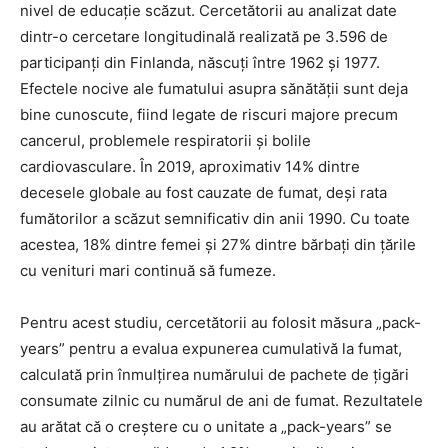
nivel de educație scăzut. Cercetătorii au analizat date
dintr-o cercetare longitudinală realizată pe 3.596 de
participanți din Finlanda, născuți între 1962 și 1977.
Efectele nocive ale fumatului asupra sănătății sunt deja
bine cunoscute, fiind legate de riscuri majore precum
cancerul, problemele respiratorii și bolile
cardiovasculare. În 2019, aproximativ 14% dintre
decesele globale au fost cauzate de fumat, deși rata
fumătorilor a scăzut semnificativ din anii 1990. Cu toate
acestea, 18% dintre femei și 27% dintre bărbați din țările
cu venituri mari continuă să fumeze.
Pentru acest studiu, cercetătorii au folosit măsura „pack-
years” pentru a evalua expunerea cumulativă la fumat,
calculată prin înmulțirea numărului de pachete de țigări
consumate zilnic cu numărul de ani de fumat. Rezultatele
au arătat că o creștere cu o unitate a „pack-years” se