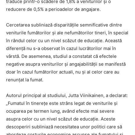
traduce printr-o scădere de 1,8% a veniturilor și o
reducere de 0,5% a perioadelor de angajare.
Cercetarea subliniază disparitățile semnificative dintre
veniturile fumătorilor și ale nefumătorilor tineri, în special
în rândul celor cu un nivel scăzut de educație. Această
diferență nu s-a observat în cazul lucrătorilor mai în
vârstă. De asemenea, studiul a constatat că efectele
negative asupra veniturilor și angajabilității se manifestă
doar în cazul fumătorilor actuali, nu și al celor care au
renunțat la fumat.
Autorul principal al studiului, Jutta Viinikainen, a declarat:
„Fumatul în tinerețe este strâns legat de veniturile și
ocuparea pe termen lung, având efecte mai severe
asupra celor cu un nivel scăzut de educație. Aceste
descoperiri subliniază necesitatea unor politici care să
abordeze costurile economice ascunse ale fumatului și