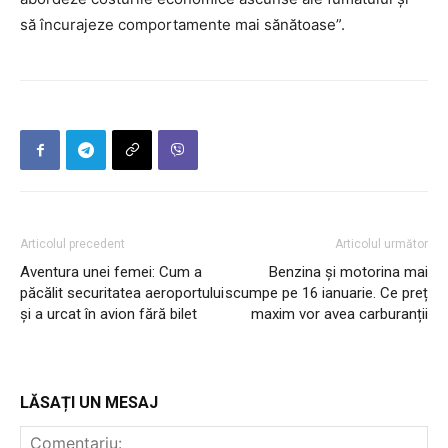
să încurajeze comportamente mai sănătoase”.
Articolul precedent
Articolul următor
Aventura unei femei: Cum a
Benzina și motorina mai
păcălit securitatea aeroportului
scumpe pe 16 ianuarie. Ce preț
și a urcat în avion fără bilet
maxim vor avea carburanții
LĂSAȚI UN MESAJ