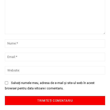
Comentariu:
Nu
Ema
Web
Salvați numele meu, adresa de e-mail și site-ul web în acest
browser pentru data viitoare i comentariu.