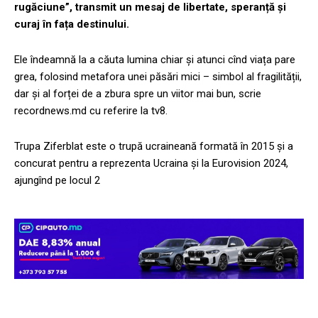
rugăciune”, transmit un mesaj de libertate, speranță și
curaj în fața destinului.
Ele îndeamnă la a căuta lumina chiar și atunci cînd viața pare
grea, folosind metafora unei păsări mici – simbol al fragilității,
dar și al forței de a zbura spre un viitor mai bun, scrie
recordnews.md cu referire la tv8.
Trupa Ziferblat este o trupă ucraineană formată în 2015 și a
concurat pentru a reprezenta Ucraina și la Eurovision 2024,
ajungînd pe locul 2