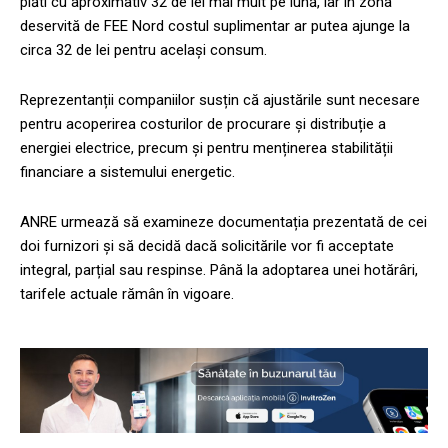
plăti cu aproximativ 32 de lei mai mult pe lună, iar în zona
deservită de FEE Nord costul suplimentar ar putea ajunge la
circa 32 de lei pentru același consum.
Reprezentanții companiilor susțin că ajustările sunt necesare
pentru acoperirea costurilor de procurare și distribuție a
energiei electrice, precum și pentru menținerea stabilității
financiare a sistemului energetic.
ANRE urmează să examineze documentația prezentată de cei
doi furnizori și să decidă dacă solicitările vor fi acceptate
integral, parțial sau respinse. Până la adoptarea unei hotărâri,
tarifele actuale rămân în vigoare.