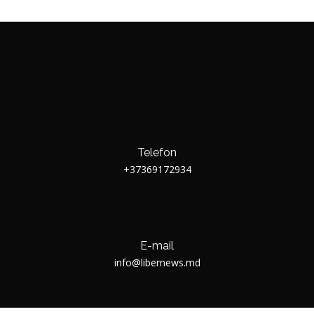
Telefon
+37369172934
E-mail
info@libernews.md