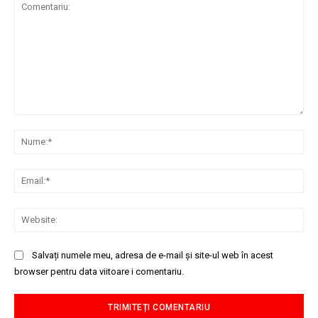
Comentariu:
Nu
Ema
Web
Salvați numele meu, adresa de e-mail și site-ul web în acest
browser pentru data viitoare i comentariu.