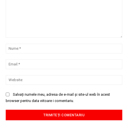
Comentariu:
Nu
Ema
Web
Salvați numele meu, adresa de e-mail și site-ul web în acest
browser pentru data viitoare i comentariu.