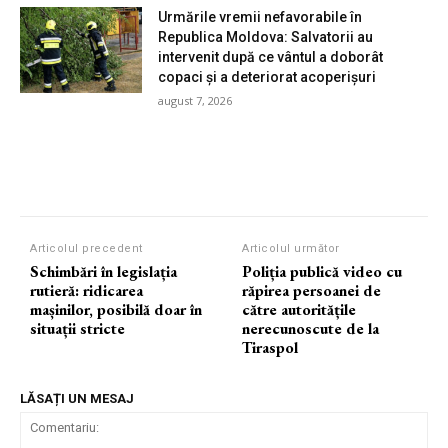
Urmările vremii nefavorabile în
Republica Moldova: Salvatorii au
intervenit după ce vântul a doborât
copaci și a deteriorat acoperișuri
august 7, 2026
Articolul precedent
Articolul următor
Schimbări în legislația
Poliția publică video cu
rutieră: ridicarea
răpirea persoanei de
mașinilor, posibilă doar în
către autoritățile
situații stricte
nerecunoscute de la
Tiraspol
LĂSAȚI UN MESAJ