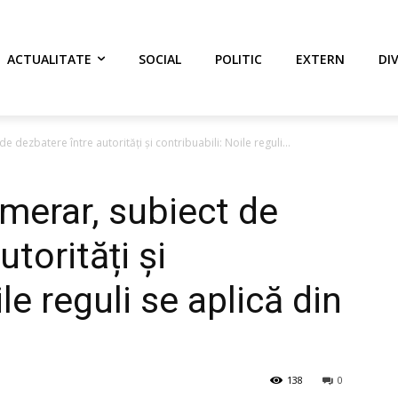
ACTUALITATE
SOCIAL
POLITIC
EXTERN
DI
e dezbatere între autorități și contribuabili: Noile reguli...
umerar, subiect de
torități și
le reguli se aplică din
138
0