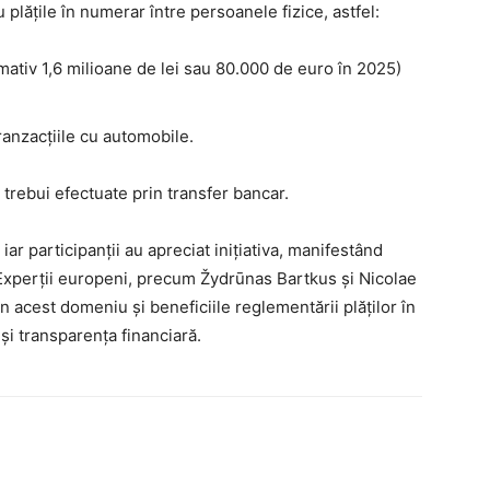
 plățile în numerar între persoanele fizice, astfel:
mativ 1,6 milioane de lei sau 80.000 de euro în 2025)
ranzacțiile cu automobile.
 trebui efectuate prin transfer bancar.
ar participanții au apreciat inițiativa, manifestând
. Experții europeni, precum Žydrūnas Bartkus și Nicolae
în acest domeniu și beneficiile reglementării plăților în
și transparența financiară.