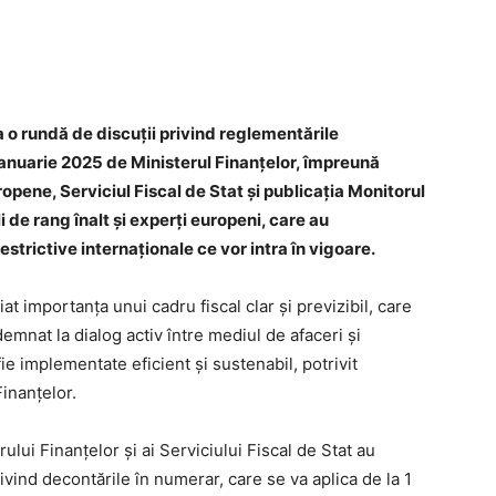
a o rundă de discuții privind reglementările
ianuarie 2025 de Ministerul Finanțelor, împreună
uropene, Serviciul Fiscal de Stat și publicația Monitorul
i de rang înalt și experți europeni, care au
restrictive internaționale ce vor intra în vigoare.
iat importanța unui cadru fiscal clar și previzibil, care
demnat la dialog activ între mediul de afaceri și
fie implementate eficient și sustenabil, potrivit
inanțelor.
rului Finanțelor și ai Serviciului Fiscal de Stat au
ivind decontările în numerar, care se va aplica de la 1