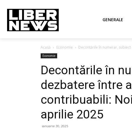
GENERALE
Acasă
Economie
Decontările în numerar, subiect d
Economie
Decontările în n
dezbatere între au
contribuabili: Noi
aprilie 2025
ianuarie 30, 2025