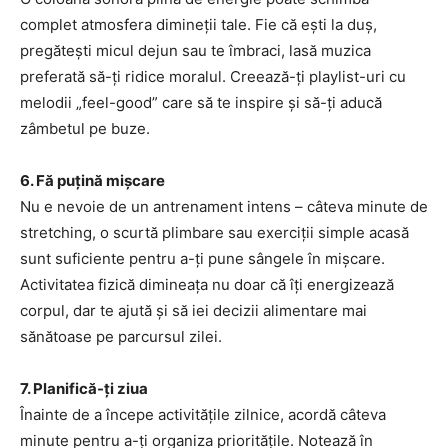
complet atmosfera dimineții tale. Fie că ești la duș,
pregătești micul dejun sau te îmbraci, lasă muzica
preferată să-ți ridice moralul. Creează-ți playlist-uri cu
melodii „feel-good” care să te inspire și să-ți aducă
zâmbetul pe buze.
6. Fă puțină mișcare
Nu e nevoie de un antrenament intens – câteva minute de
stretching, o scurtă plimbare sau exerciții simple acasă
sunt suficiente pentru a-ți pune sângele în mișcare.
Activitatea fizică dimineața nu doar că îți energizează
corpul, dar te ajută și să iei decizii alimentare mai
sănătoase pe parcursul zilei.
7. Planifică-ți ziua
Înainte de a începe activitățile zilnice, acordă câteva
minute pentru a-ți organiza prioritățile. Notează în