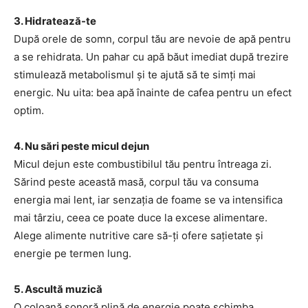
3. Hidratează-te
După orele de somn, corpul tău are nevoie de apă pentru
a se rehidrata. Un pahar cu apă băut imediat după trezire
stimulează metabolismul și te ajută să te simți mai
energic. Nu uita: bea apă înainte de cafea pentru un efect
optim.
4. Nu sări peste micul dejun
Micul dejun este combustibilul tău pentru întreaga zi.
Sărind peste această masă, corpul tău va consuma
energia mai lent, iar senzația de foame se va intensifica
mai târziu, ceea ce poate duce la excese alimentare.
Alege alimente nutritive care să-ți ofere sațietate și
energie pe termen lung.
5. Ascultă muzică
O coloană sonoră plină de energie poate schimba