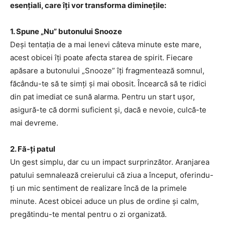
esențiali, care îți vor transforma diminețile:
1. Spune „Nu” butonului Snooze
Deși tentația de a mai lenevi câteva minute este mare,
acest obicei îți poate afecta starea de spirit. Fiecare
apăsare a butonului „Snooze” îți fragmentează somnul,
făcându-te să te simți și mai obosit. Încearcă să te ridici
din pat imediat ce sună alarma. Pentru un start ușor,
asigură-te că dormi suficient și, dacă e nevoie, culcă-te
mai devreme.
2. Fă-ți patul
Un gest simplu, dar cu un impact surprinzător. Aranjarea
patului semnalează creierului că ziua a început, oferindu-
ți un mic sentiment de realizare încă de la primele
minute. Acest obicei aduce un plus de ordine și calm,
pregătindu-te mental pentru o zi organizată.