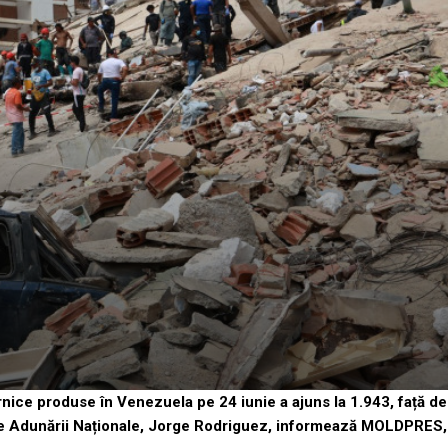
ice produse în Venezuela pe 24 iunie a ajuns la 1.943, față de
tele Adunării Naționale, Jorge Rodriguez, informează MOLDPRES,