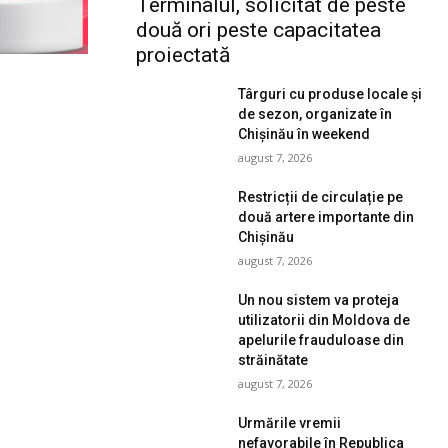
Terminalul, solicitat de peste
două ori peste capacitatea
proiectată
Târguri cu produse locale și
de sezon, organizate în
Chișinău în weekend
august 7, 2026
Restricții de circulație pe
două artere importante din
Chișinău
august 7, 2026
Un nou sistem va proteja
utilizatorii din Moldova de
apelurile frauduloase din
străinătate
august 7, 2026
Urmările vremii
nefavorabile în Republica