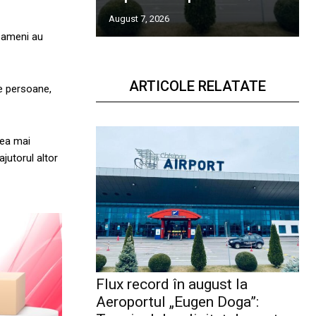
August 7, 2026
 oameni au
ARTICOLE RELATATE
de persoane,
cea mai
jutorul altor
Flux record în august la
Aeroportul „Eugen Doga”: