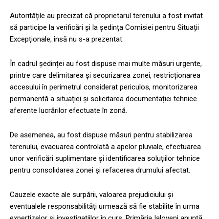
Autoritățile au precizat că proprietarul terenului a fost invitat
să participe la verificări și la ședința Comisiei pentru Situații
Excepționale, însă nu s-a prezentat.
În cadrul ședinței au fost dispuse mai multe măsuri urgente,
printre care delimitarea și securizarea zonei, restricționarea
accesului în perimetrul considerat periculos, monitorizarea
permanentă a situației și solicitarea documentației tehnice
aferente lucrărilor efectuate în zonă.
De asemenea, au fost dispuse măsuri pentru stabilizarea
terenului, evacuarea controlată a apelor pluviale, efectuarea
unor verificări suplimentare și identificarea soluțiilor tehnice
pentru consolidarea zonei și refacerea drumului afectat.
Cauzele exacte ale surpării, valoarea prejudiciului și
eventualele responsabilități urmează să fie stabilite în urma
expertizelor și investigațiilor în curs. Primăria Ialoveni anunță