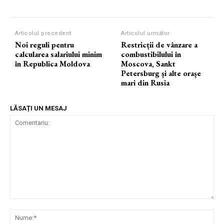
Articolul precedent
Articolul următor
Noi reguli pentru
Restricții de vânzare a
calcularea salariului minim
combustibilului în
în Republica Moldova
Moscova, Sankt
Petersburg și alte orașe
mari din Rusia
LĂSAȚI UN MESAJ
Comentariu:
Nu