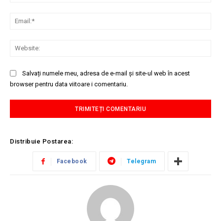
Ema
Web
Salvați numele meu, adresa de e-mail și site-ul web în acest
browser pentru data viitoare i comentariu.
Distribuie Postarea:
Facebook
Telegram