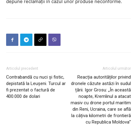
depune reclamații în cazul unor produse neconforme.
Articolul precedent
Articolul următor
Contrabandă cu nuci și fistic,
Reacția autorităților privind
depistată la Leușeni. Turcul ar
dronele căzute astăzi în sudul
fi prezentat o factură de
țării. Igor Grosu: „În această
400.000 de dolari
noapte, Kremlinul a atacat
masiv cu drone portul maritim
din Reni, Ucraina, care se află
la câțiva kilometri de frontieră
cu Republica Moldova”