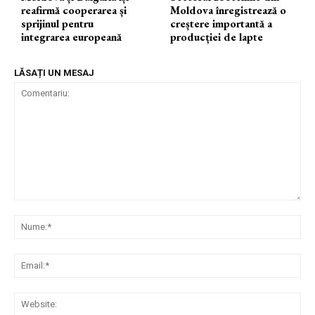
reafirmă cooperarea și
Moldova înregistrează o
sprijinul pentru
creștere importantă a
integrarea europeană
producției de lapte
LĂSAȚI UN MESAJ
Comentariu:
Nu
Ema
Web