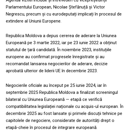
Agenda vizitei include și întrevederi cu vicepreședinții
Parlamentului European, Nicolae Ștefănuță și Victor
Negrescu, precum și cu eurodeputați implicați în procesul de
extindere al Uniunii Europene.
Republica Moldova a depus cererea de aderare la Uniunea
Europeană pe 3 martie 2022, iar pe 23 iunie 2022 a obținut
statutul de țară candidată. În noiembrie 2023, instituțiile
europene au confirmat progresele înregistrate și au
recomandat lansarea negocierilor de aderare, decizie
aprobată ulterior de liderii UE în decembrie 2023.
Negocierile oficiale au început pe 25 iunie 2024, iar în
septembrie 2025 Republica Moldova a finalizat screeningul
bilateral cu Uniunea Europeană — etapă ce verifică
compatibilitatea legislației naționale cu acquis-ul european. În
decembrie 2025 au fost lansate și primele discuții tehnice pe
capitolele de negociere, considerate de autorități drept o
etapă-cheie în procesul de integrare europeană.