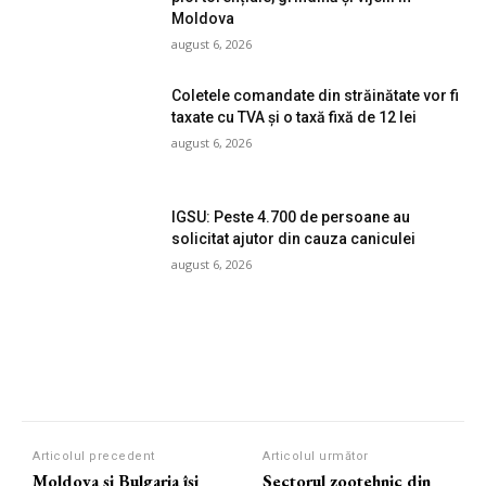
Moldova
august 6, 2026
Coletele comandate din străinătate vor fi
taxate cu TVA și o taxă fixă de 12 lei
august 6, 2026
IGSU: Peste 4.700 de persoane au
solicitat ajutor din cauza caniculei
august 6, 2026
Articolul precedent
Articolul următor
Moldova și Bulgaria își
Sectorul zootehnic din