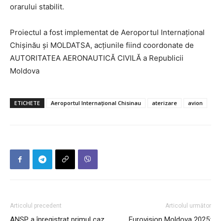
orarului stabilit.
Proiectul a fost implementat de Aeroportul Internațional
Chișinău și MOLDATSA, acțiunile fiind coordonate de
AUTORITATEA AERONAUTICĂ CIVILĂ a Republicii
Moldova
ETICHETE
Aeroportul Internațional Chisinau
aterizare
avion
Articolul precedent
Articolul următor
ANSP a înregistrat primul caz
Eurovision Moldova 2025: