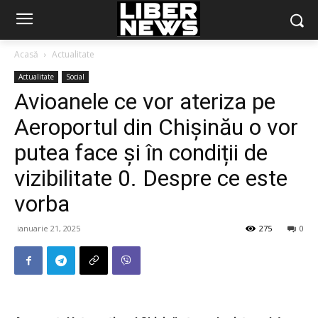
Acasă
Actualitate
Actualitate
Social
Avioanele ce vor ateriza pe
Aeroportul din Chișinău o vor
putea face și în condiții de
vizibilitate 0. Despre ce este
vorba
ianuarie 21, 2025
275
0