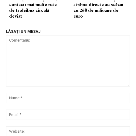
contact: mai multe rute
străine directe au scăzut
de troleibuz circulă
cu 268 de milioane de
deviat
euro
LĂSAȚI UN MESAJ
Comentariu:
Nu
Ema
Web