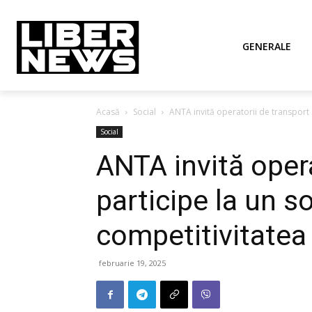
GENERALE
Acasă
Social
ANTA invită operatorii de transport s
Social
ANTA invită opera
participe la un s
competitivitatea
februarie 19, 2025