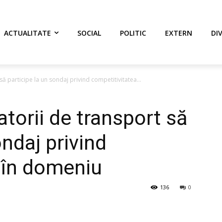
ACTUALITATE
SOCIAL
POLITIC
EXTERN
DI
ă participe la un sondaj privind competitivitatea...
torii de transport să
ondaj privind
 în domeniu
136
0