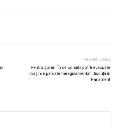
Articolul următor
un
Pentru șoferi: În ce condiții pot fi evacuate
mașinile parcate neregulamentar. Discuții în
Parlament