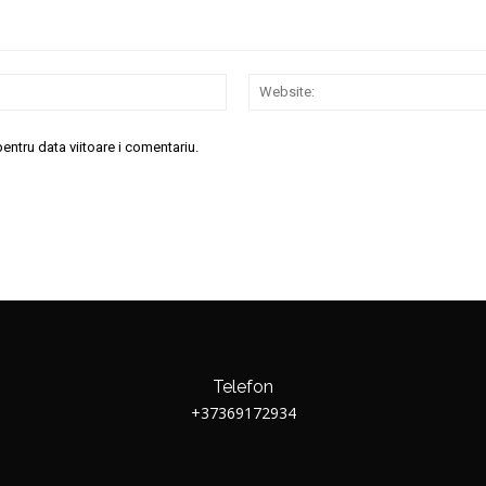
Email:*
entru data viitoare i comentariu.
Telefon
+37369172934