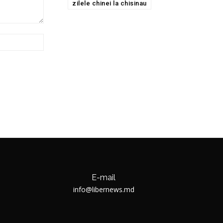
zilele chinei la chisinau
Website:
E-mail
info@libernews.md