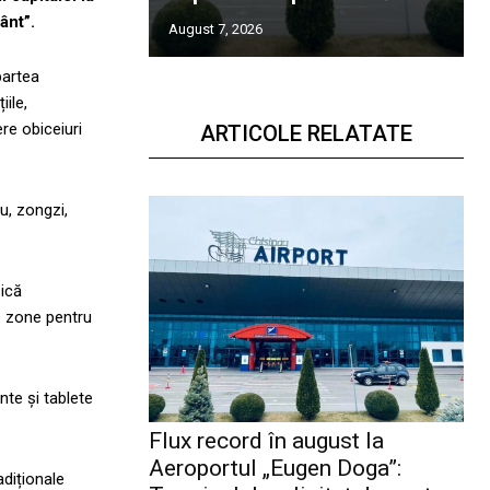
ânt”.
August 7, 2026
partea
iile,
re obiceiuri
ARTICOLE RELATATE
u, zongzi,
zică
e zone pentru
nte și tablete
Flux record în august la
Aeroportul „Eugen Doga”:
adiționale