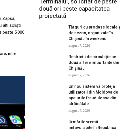
Terminalul, solicitat de peste
două ori peste capacitatea
proiectată
ei Zapșa,
alți soliști
Târguri cu produse locale și
de peste 5.000
de sezon, organizate în
Chișinău în weekend
august 7, 2026
are, între
Restricții de circulație pe
două artere importante din
Chișinău
august 7, 2026
Un nou sistem va proteja
utilizatorii din Moldova de
apelurile frauduloase din
străinătate
august 7, 2026
Urmările vremii
nefavorabile în Republica