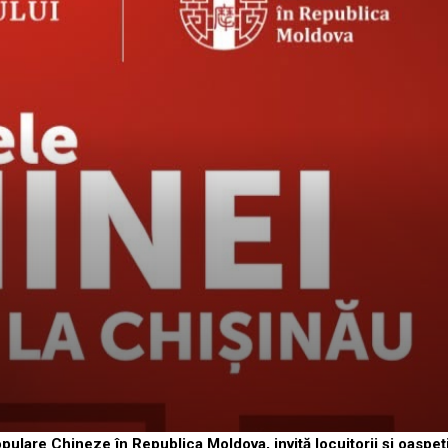
lare Chineze în Republica Moldova, invită locuitorii și oaspeții