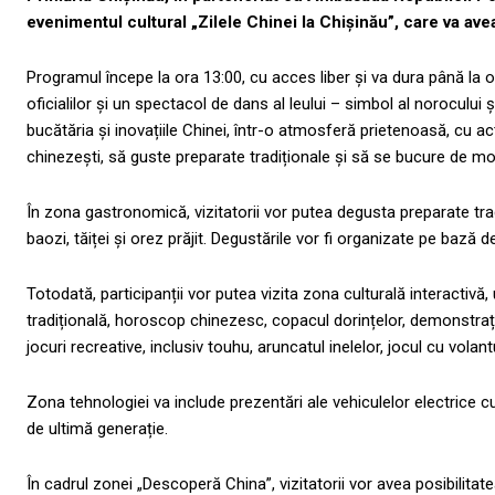
evenimentul cultural „Zilele Chinei la Chișinău”, care va ave
Programul începe la ora 13:00, cu acces liber și va dura până la 
oficialilor și un spectacol de dans al leului – simbol al norocului ș
bucătăria și inovațiile Chinei, într-o atmosferă prietenoasă, cu ac
chinezești, să guste preparate tradiționale și să se bucure de mom
În zona gastronomică, vizitatorii vor putea degusta preparate tra
baozi, tăiței și orez prăjit. Degustările vor fi organizate pe bază de
Totodată, participanții vor putea vizita zona culturală interactivă,
tradițională, horoscop chinezesc, copacul dorințelor, demonstrați
jocuri recreative, inclusiv touhu, aruncatul inelelor, jocul cu volan
Zona tehnologiei va include prezentări ale vehiculelor electrice c
de ultimă generație.
În cadrul zonei „Descoperă China”, vizitatorii vor avea posibilita