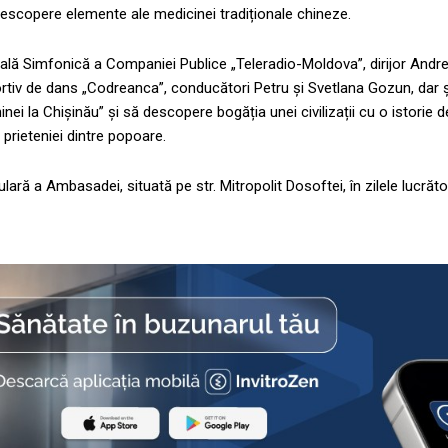
ă descopere elemente ale medicinei tradiționale chineze.
onală Simfonică a Companiei Publice „Teleradio-Moldova”, dirijor Andr
tiv de dans „Codreanca”, conducători Petru și Svetlana Gozun, dar și 
Chinei la Chișinău” și să descopere bogăția unei civilizații cu o istorie 
i prieteniei dintre popoare.
ulară a Ambasadei, situată pe str. Mitropolit Dosoftei, în zilele lucrăto