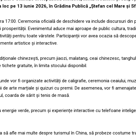
a loc pe 13 iunie 2026, în Grădina Publică „Ștefan cel Mare și Sf
ora 17:00. Ceremonia oficială de deschidere va include discursuri din 
i prosperității. Evenimentul aduce mai aproape de public cultura, tradiț
tivități pentru toate vârstele. Participanții vor avea ocazia să descope
ente artistice și interactive.
diționale chinezești, precum jiaozi, malatang, ceai chinezesc, tanghul
 tichete gratuite, în limita stocului disponibil.
 unde vor fi organizate activități de caligrafie, ceremonia ceaiului, mu
i de arte marțiale și quizuri cu premii. De asemenea, vor fi amenajat
tul, coarda de sărit și tenis de masă.
u energie verde, precum și experiențe interactive cu telefoane intelige
tea să afle mai multe despre turismul în China, să probeze costume tr