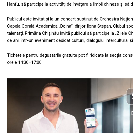
Hanfu, să participe la activități de învățare a limbii chineze și s
Publicul este invitat și la un concert susținut de Orchestra Nați
Capela Corală Academică „Doina”, dirijor Ilona Stepan, Clubul spor
talentați. Primăria Chișinău invită publicul să participe la „Zilele 
de ani, într-un eveniment dedicat culturii, dialogului intercultural ș
Tichetele pentru degustările gratuite pot fi ridicate la secția cons
orele 14:30–17:00.