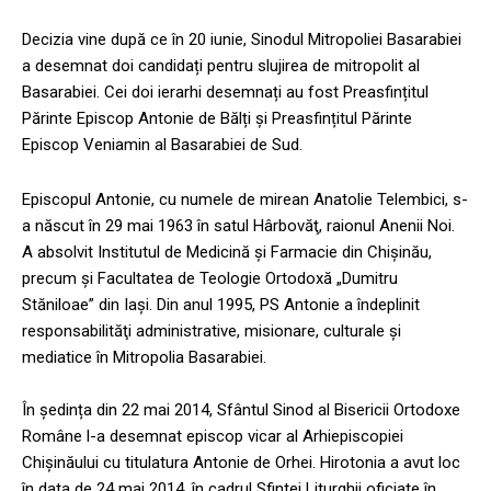
Decizia vine după ce în 20 iunie, Sinodul Mitropoliei Basarabiei
a desemnat doi candidați pentru slujirea de mitropolit al
Basarabiei. Cei doi ierarhi desemnați au fost Preasfințitul
Părinte Episcop Antonie de Bălți și Preasfințitul Părinte
Episcop Veniamin al Basarabiei de Sud.
Episcopul Antonie, cu numele de mirean Anatolie Telembici, s-
a născut în 29 mai 1963 în satul Hârbovăţ, raionul Anenii Noi.
A absolvit Institutul de Medicină şi Farmacie din Chişinău,
precum şi Facultatea de Teologie Ortodoxă „Dumitru
Stăniloae” din Iași. Din anul 1995, PS Antonie a îndeplinit
responsabilităţi administrative, misionare, culturale și
mediatice în Mitropolia Basarabiei.
În ședința din 22 mai 2014, Sfântul Sinod al Bisericii Ortodoxe
Române l-a desemnat episcop vicar al Arhiepiscopiei
Chișinăului cu titulatura Antonie de Orhei. Hirotonia a avut loc
în data de 24 mai 2014, în cadrul Sfintei Liturghii oficiate în