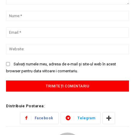
Comentariu:
Nu
Ema
Web
Salvați numele meu, adresa de e-mail și site-ul web în acest
browser pentru data viitoare i comentariu.
Distribuie Postarea:
Facebook
Telegram