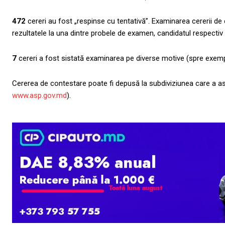
472
cereri au fost „respinse cu tentativă”. Examinarea cererii de
rezultatele la una dintre probele de examen, candidatul respectiv
7
cereri a fost sistată examinarea pe diverse motive (spre exemp
Cererea de contestare poate fi depusă la subdiviziunea care a asig
www.asp.gov.md
).