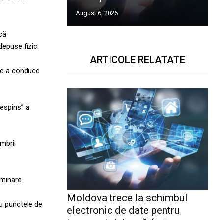
August 6, 2026
ică
depuse fizic.
ARTICOLE RELATATE
 de a conduce
respins” a
mbrii
aminare.
Moldova trece la schimbul
cu punctele de
electronic de date pentru