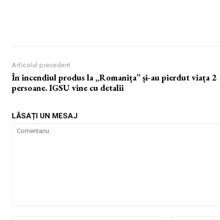
Articolul precedent
În incendiul produs la „Romanița” și-au pierdut viața 2
persoane. IGSU vine cu detalii
LĂSAȚI UN MESAJ
Comentariu: