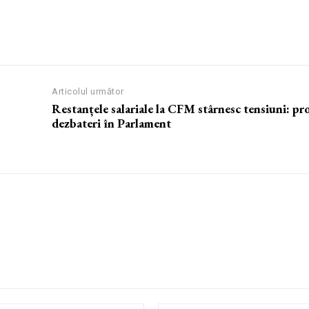
Articolul următor
Restanțele salariale la CFM stârnesc tensiuni: pro
dezbateri în Parlament