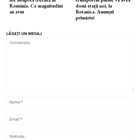
România. Ce magnitudini
două stații noi, la
au avut
Botanica. Anunțul
primăriei
LĂSAȚI UN MESAJ
Comentariu:
Nu
Ema
Web