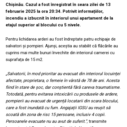
Chișinău. Cazul a fost înregistrat în seara zilei de 13
februarie 2025 la ora 20:34. Potrivit informațiilor,
incendiu a izbucnit în interiorul unui apartament de la
etajul superior al blocului cu 5 nivele.
Pentru lichidarea arderi au fost îndreptate patru echipaje de
salvatori și pompieri. Ajunși, aceștia au stabilit că flăcările au
cuprins mai multe bunuri învechite din interiorul camerei cu
suprafața de 15 m2.
„Salvatorii, în mod prioritar au evacuat din interiorul locuinței
afectate, proprietara, o femeie în vârstă de 78 de ani. Acesta
fiind în stare de șoc, dar conștientă fără careva traumatisme.
Totodată, pentru evitarea intoxicării cu produsele de ardere,
pompierii au evacuat de urgență locatarii din scara blocului,
care a fost inundată cu fum. Angajații IGSU au reușit să
scoată din zona de risc 15 persoane, inclusiv 4 copii.
Persoanele evacuate nu au avut de suferit.”,
transmite