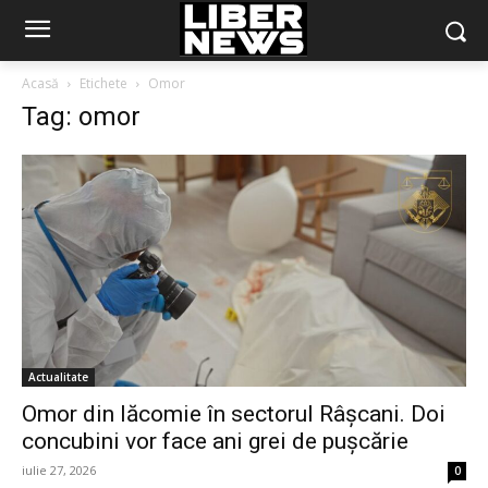
Acasă
Etichete
Omor
Tag: omor
Actualitate
Omor din lăcomie în sectorul Râșcani. Doi
concubini vor face ani grei de pușcărie
iulie 27, 2026
0