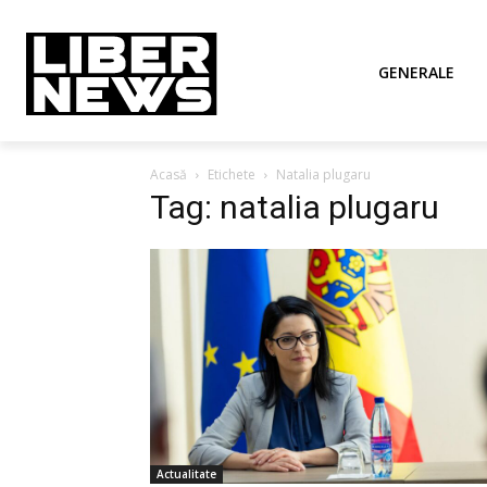
GENERALE
Acasă
Etichete
Natalia plugaru
Tag: natalia plugaru
Actualitate