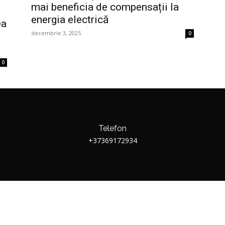
mai beneficia de compensații la
energia electrică
ea
decembrie 3, 2025
0
0
Telefon
+37369172934