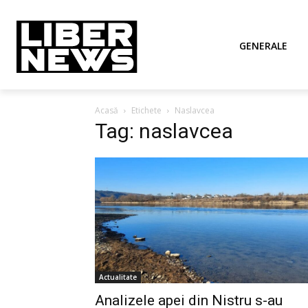
GENERALE
Acasă
Etichete
Naslavcea
Tag: naslavcea
Actualitate
Analizele apei din Nistru s-au