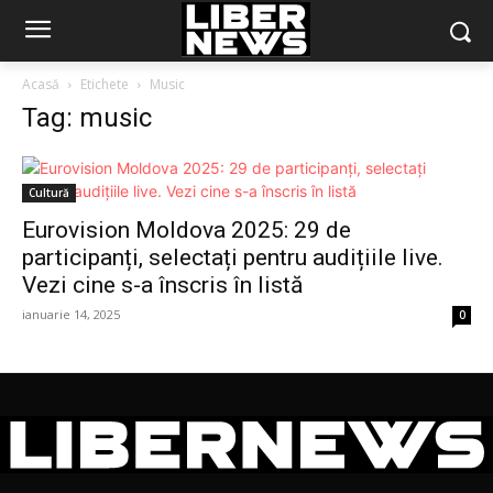
Acasă
Etichete
Music
Tag: music
Cultură
Eurovision Moldova 2025: 29 de
participanți, selectați pentru audițiile live.
Vezi cine s-a înscris în listă
ianuarie 14, 2025
0