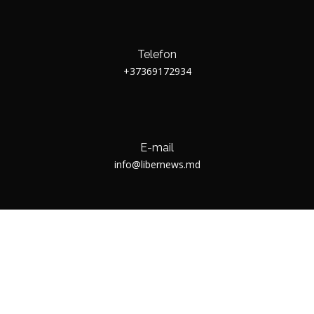
Telefon
+37369172934
E-mail
info@libernews.md