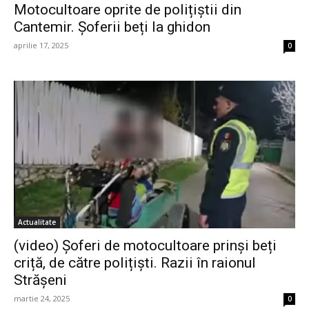
Motocultoare oprite de polițiștii din
Cantemir. Șoferii beți la ghidon
aprilie 17, 2025
0
Actualitate
(video) Șoferi de motocultoare prinși beți
criță, de către polițiști. Razii în raionul
Strășeni
martie 24, 2025
0