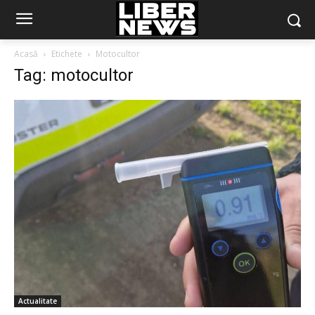
Acasă
Etichete
Motocultor
Tag: motocultor
Actualitate