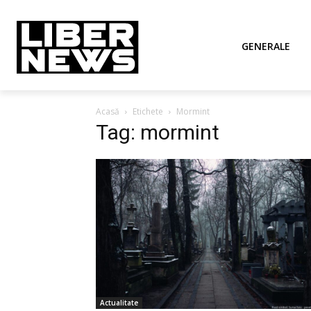
GENERALE
Acasă
Etichete
Mormint
Tag: mormint
Actualitate