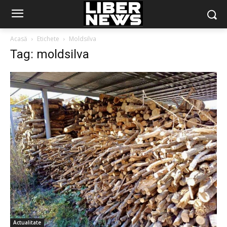
Acasă
Etichete
Moldsilva
Tag: moldsilva
Actualitate