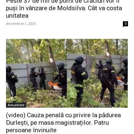
Peste 37 de mii de pomi de Crăciun vor fi
puși în vânzare de Moldsilva. Cât va costa
unitatea
decembrie 1, 2025
0
Actualitate
(video) Cauza penală cu privire la pădurea
Durlești, pe masa magistraților. Patru
persoane învinuite