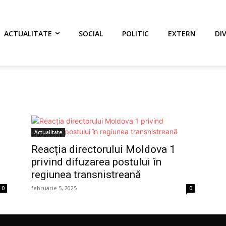
ACTUALITATE
SOCIAL
POLITIC
EXTERN
DI
Actualitate
Reacția directorului Moldova 1
privind difuzarea postului în
regiunea transnistreană
februarie 5, 2025
0
0