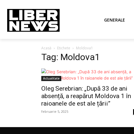
GENERALE
Acasă
Etichete
Moldova1
Tag: Moldova1
Actualitate
Oleg Serebrian: „După 33 de ani
absență, a reapărut Moldova 1 în
raioanele de est ale țării”
februarie 5, 2025