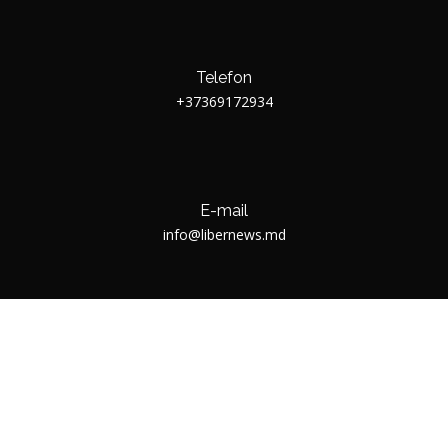
Telefon
+37369172934
E-mail
info@libernews.md