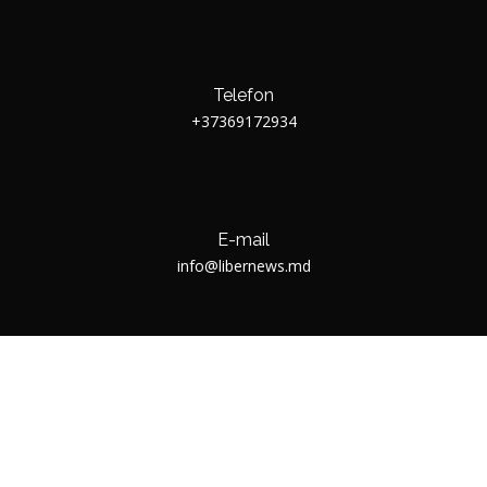
Telefon
+37369172934
E-mail
info@libernews.md