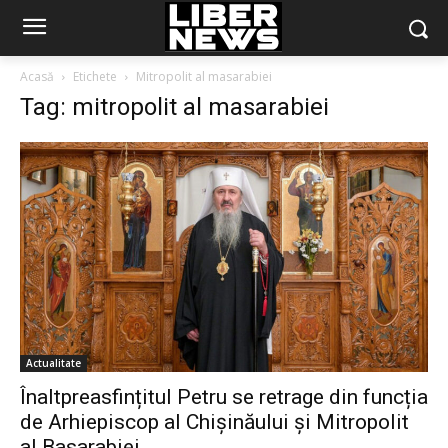
Acasă
Etichete
Mitropolit al masarabiei
Tag: mitropolit al masarabiei
Actualitate
Înaltpreasfințitul Petru se retrage din funcția
de Arhiepiscop al Chișinăului și Mitropolit
al Basarabiei