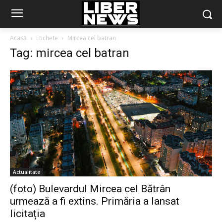
Acasă
Etichete
Mircea cel batran
Tag: mircea cel batran
Actualitate
(foto) Bulevardul Mircea cel Bătrân
urmează a fi extins. Primăria a lansat
licitația