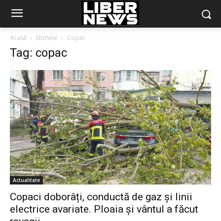
Acasă
Etichete
Copac
Tag: copac
Actualitate
Copaci doborâți, conductă de gaz și linii
electrice avariate. Ploaia și vântul a făcut