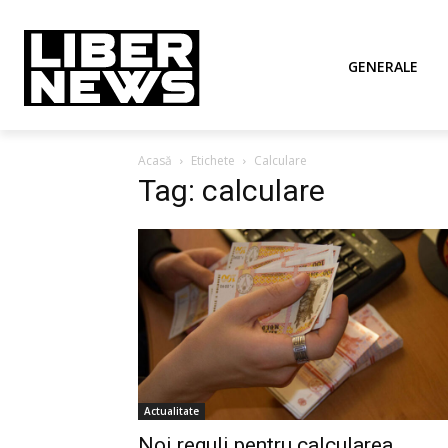
GENERALE
Acasă
Etichete
Calculare
Tag: calculare
Actualitate
Noi reguli pentru calcularea