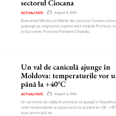
sectorul Ciocana
August 4, 2026
ACTUALITATE
Bulevardul Mircea cel Bătrân din sectorul Ciocana urmea
prelungit pe segmentul cuprins între străzile Profesor 
și Bucovinei. Proiectul Primăriei Chișinău...
Un val de caniculă ajunge în
Moldova: temperaturile vor u
până la +40°C
August 4, 2026
ACTUALITATE
Un val intens de căldură urmează să ajungă în Republic
unde temperaturile ar putea urca local până la +38…+40
este provocată de...