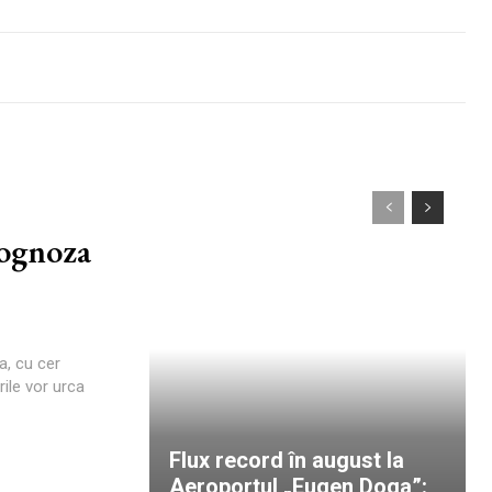
rognoza
a, cu cer
rile vor urca
Flux record în august la
Aeroportul „Eugen Doga”: