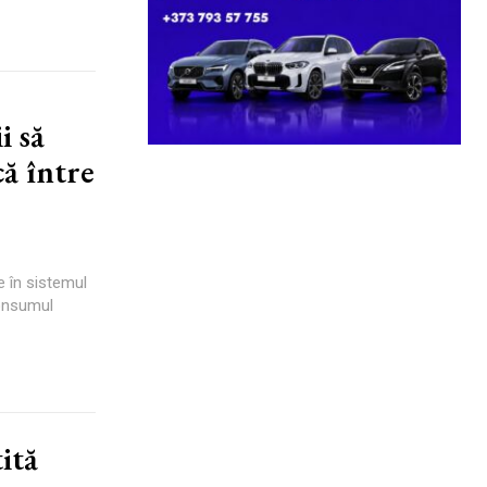
i să
că între
e în sistemul
consumul
ită