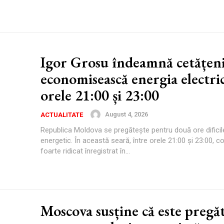
Igor Grosu îndeamnă cetățeni
economisească energia electri
orele 21:00 și 23:00
August 4, 2026
ACTUALITATE
Republica Moldova se pregătește pentru două ore dificil
energetic. În această seară, între orele 21:00 și 23:00, 
foarte ridicat înregistrat în...
Moscova susține că este pregăt