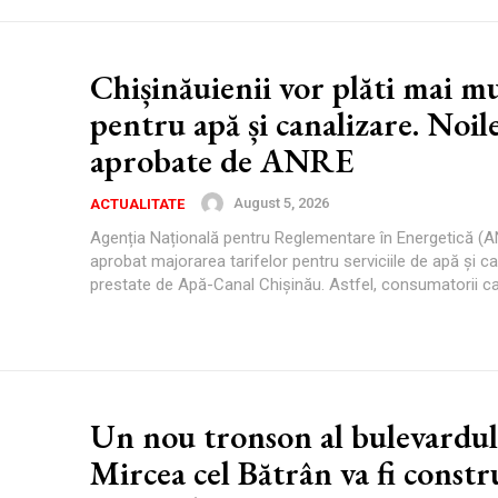
Chișinăuienii vor plăti mai m
pentru apă și canalizare. Noile
aprobate de ANRE
August 5, 2026
ACTUALITATE
Agenția Națională pentru Reglementare în Energetică (
aprobat majorarea tarifelor pentru serviciile de apă și c
prestate de Apă-Canal Chișinău. Astfel, consumatorii cas
Un nou tronson al bulevardul
Mircea cel Bătrân va fi constr