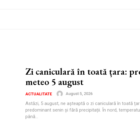
Zi caniculară în toată țara: p
meteo 5 august
August 5, 2026
ACTUALITATE
Astăzi, 5 august, ne așteaptă o zi caniculară în toată țar
predominant senin și fără precipitații. În nord, temperatu
până...