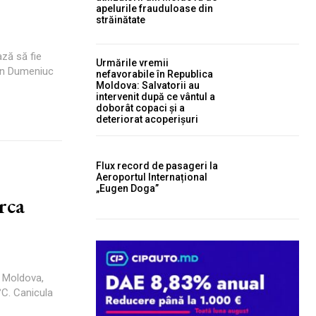
apelurile frauduloase din
străinătate
ză să fie
Urmările vremii
Ion Dumeniuc
nefavorabile în Republica
Moldova: Salvatorii au
intervenit după ce vântul a
doborât copaci și a
deteriorat acoperișuri
Flux record de pasageri la
Aeroportul Internațional
„Eugen Doga”
rca
a Moldova,
°C. Canicula