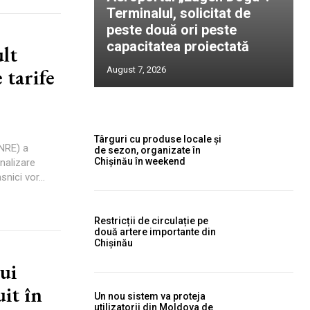
Terminalul, solicitat de
peste două ori peste
capacitatea proiectată
ult
 tarife
August 7, 2026
Târguri cu produse locale și
ANRE) a
de sezon, organizate în
Chișinău în weekend
analizare
nici vor...
Restricții de circulație pe
două artere importante din
Chișinău
ui
uit în
Un nou sistem va proteja
utilizatorii din Moldova de