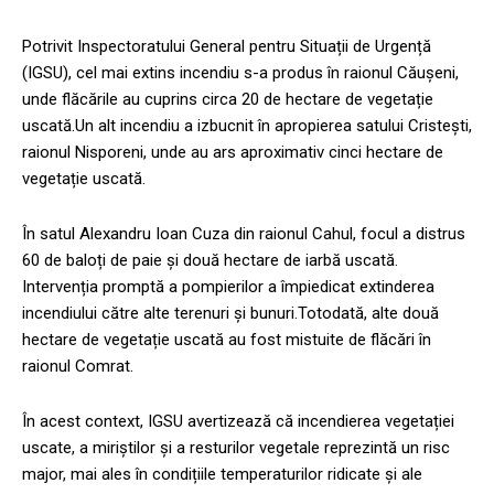
Potrivit Inspectoratului General pentru Situații de Urgență
(IGSU), cel mai extins incendiu s-a produs în raionul Căușeni,
unde flăcările au cuprins circa 20 de hectare de vegetație
uscată.Un alt incendiu a izbucnit în apropierea satului Cristești,
raionul Nisporeni, unde au ars aproximativ cinci hectare de
vegetație uscată.
În satul Alexandru Ioan Cuza din raionul Cahul, focul a distrus
60 de baloți de paie și două hectare de iarbă uscată.
Intervenția promptă a pompierilor a împiedicat extinderea
incendiului către alte terenuri și bunuri.Totodată, alte două
hectare de vegetație uscată au fost mistuite de flăcări în
raionul Comrat.
În acest context, IGSU avertizează că incendierea vegetației
uscate, a miriștilor și a resturilor vegetale reprezintă un risc
major, mai ales în condițiile temperaturilor ridicate și ale