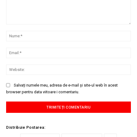
Comentariu:
Nu
Ema
Web
Salvați numele meu, adresa de e-mail și site-ul web în acest
browser pentru data viitoare i comentariu.
Distribuie Postarea: