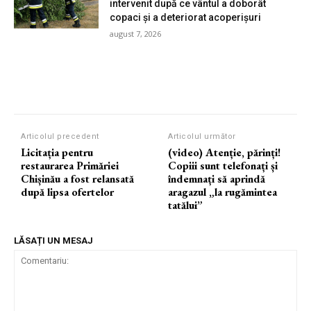
intervenit după ce vântul a doborât
copaci și a deteriorat acoperișuri
august 7, 2026
Articolul precedent
Articolul următor
Licitația pentru
(video) Atenție, părinți!
restaurarea Primăriei
Copiii sunt telefonați și
Chișinău a fost relansată
îndemnați să aprindă
după lipsa ofertelor
aragazul „la rugămintea
tatălui”
LĂSAȚI UN MESAJ