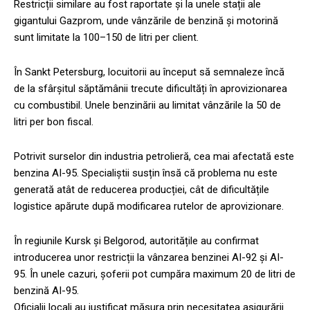
Restricții similare au fost raportate și la unele stații ale
gigantului Gazprom, unde vânzările de benzină și motorină
sunt limitate la 100–150 de litri per client.
În Sankt Petersburg, locuitorii au început să semnaleze încă
de la sfârșitul săptămânii trecute dificultăți în aprovizionarea
cu combustibil. Unele benzinării au limitat vânzările la 50 de
litri per bon fiscal.
Potrivit surselor din industria petrolieră, cea mai afectată este
benzina AI-95. Specialiștii susțin însă că problema nu este
generată atât de reducerea producției, cât de dificultățile
logistice apărute după modificarea rutelor de aprovizionare.
În regiunile Kursk și Belgorod, autoritățile au confirmat
introducerea unor restricții la vânzarea benzinei AI-92 și AI-
95. În unele cazuri, șoferii pot cumpăra maximum 20 de litri de
benzină AI-95.
Oficialii locali au justificat măsura prin necesitatea asigurării