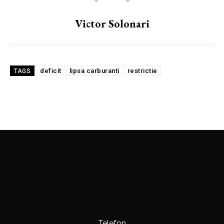
Victor Solonari
deficit
lipsa carburanti
restrictie
TAGS
Telefon