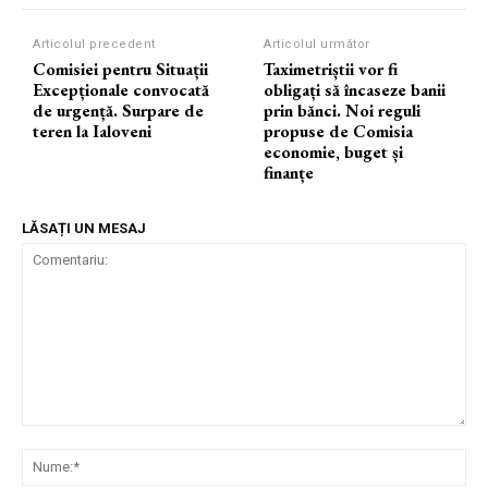
Articolul precedent
Articolul următor
Comisiei pentru Situații
Taximetriștii vor fi
Excepționale convocată
obligați să încaseze banii
de urgență. Surpare de
prin bănci. Noi reguli
teren la Ialoveni
propuse de Comisia
economie, buget și
finanțe
LĂSAȚI UN MESAJ
Comentariu:
Nu