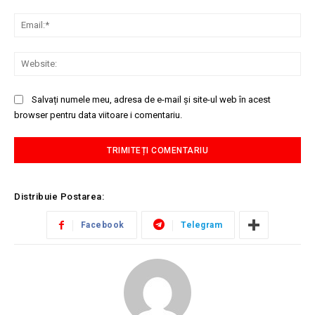
Ema
Web
Salvați numele meu, adresa de e-mail și site-ul web în acest
browser pentru data viitoare i comentariu.
Distribuie Postarea:
Facebook
Telegram