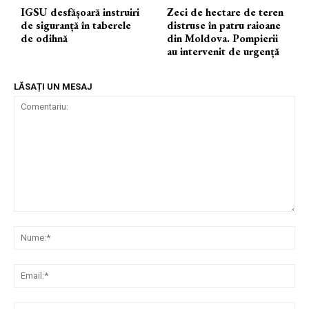
IGSU desfășoară instruiri
Zeci de hectare de teren
de siguranță în taberele
distruse în patru raioane
de odihnă
din Moldova. Pompierii
au intervenit de urgență
LĂSAȚI UN MESAJ
Comentariu:
Nu
Ema
Web