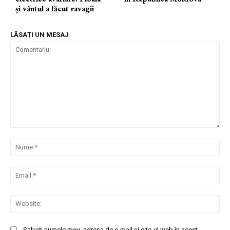
și vântul a făcut ravagii
LĂSAȚI UN MESAJ
Comentariu:
Nu
Ema
Web
Salvați numele meu, adresa de e-mail și site-ul web în acest