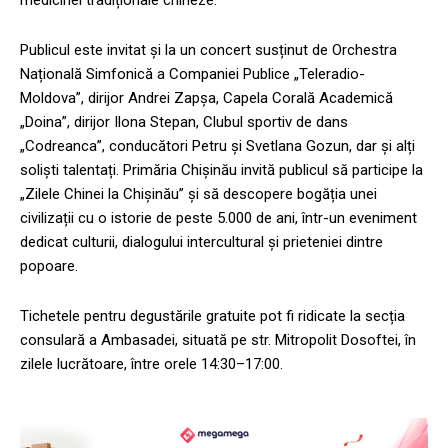
medicinei tradiționale chineze.
Publicul este invitat și la un concert susținut de Orchestra
Națională Simfonică a Companiei Publice „Teleradio-
Moldova”, dirijor Andrei Zapșa, Capela Corală Academică
„Doina”, dirijor Ilona Stepan, Clubul sportiv de dans
„Codreanca”, conducători Petru și Svetlana Gozun, dar și alți
soliști talentați. Primăria Chișinău invită publicul să participe la
„Zilele Chinei la Chișinău” și să descopere bogăția unei
civilizații cu o istorie de peste 5.000 de ani, într-un eveniment
dedicat culturii, dialogului intercultural și prieteniei dintre
popoare.
Tichetele pentru degustările gratuite pot fi ridicate la secția
consulară a Ambasadei, situată pe str. Mitropolit Dosoftei, în
zilele lucrătoare, între orele 14:30–17:00.