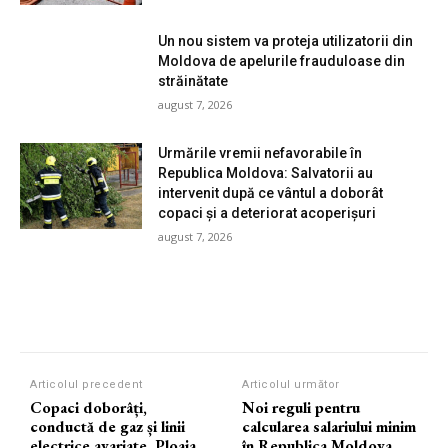
Un nou sistem va proteja utilizatorii din
Moldova de apelurile frauduloase din
străinătate
august 7, 2026
Urmările vremii nefavorabile în
Republica Moldova: Salvatorii au
intervenit după ce vântul a doborât
copaci și a deteriorat acoperișuri
august 7, 2026
Articolul precedent
Articolul următor
Copaci doborâți,
Noi reguli pentru
conductă de gaz și linii
calcularea salariului minim
electrice avariate. Ploaia
în Republica Moldova