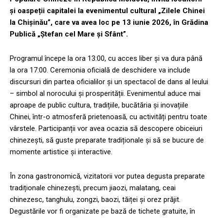
și oaspeții capitalei la evenimentul cultural „Zilele Chinei
la Chișinău”, care va avea loc pe 13 iunie 2026, în Grădina
Publică „Ștefan cel Mare și Sfânt”.
Programul începe la ora 13:00, cu acces liber și va dura până
la ora 17:00. Ceremonia oficială de deschidere va include
discursuri din partea oficialilor și un spectacol de dans al leului
– simbol al norocului și prosperității. Evenimentul aduce mai
aproape de public cultura, tradițiile, bucătăria și inovațiile
Chinei, într-o atmosferă prietenoasă, cu activități pentru toate
vârstele. Participanții vor avea ocazia să descopere obiceiuri
chinezești, să guste preparate tradiționale și să se bucure de
momente artistice și interactive.
În zona gastronomică, vizitatorii vor putea degusta preparate
tradiționale chinezești, precum jiaozi, malatang, ceai
chinezesc, tanghulu, zongzi, baozi, tăiței și orez prăjit.
Degustările vor fi organizate pe bază de tichete gratuite, în