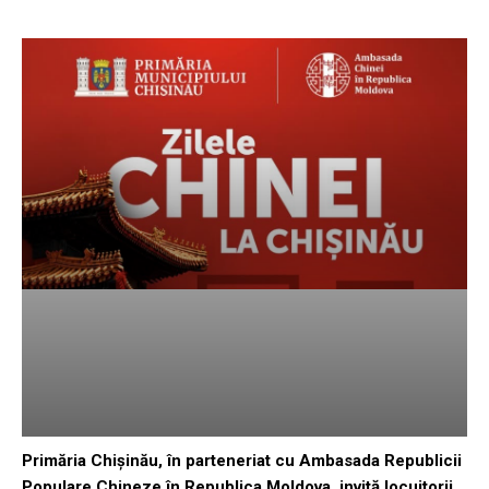
Primăria Chișinău, în parteneriat cu Ambasada Republicii
Populare Chineze în Republica Moldova, invită locuitorii