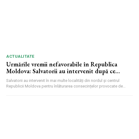
ACTUALITATE
Urmările vremii nefavorabile în Republica
Moldova: Salvatorii au intervenit după ce
vântul a doborât copaci și a deteriorat
Salvatorii au intervenit în mai multe localități din nordul și centrul
acoperișuri
Republicii Moldova pentru înlăturarea consecințelor provocate de
ploile...