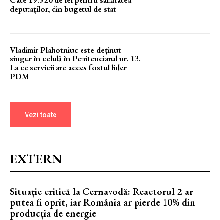
Câte 19.520 de lei pentru sănătatea
deputaților, din bugetul de stat
Vladimir Plahotniuc este deținut
singur în celulă în Penitenciarul nr. 13.
La ce servicii are acces fostul lider
PDM
Vezi toate
EXTERN
Situație critică la Cernavodă: Reactorul 2 ar
putea fi oprit, iar România ar pierde 10% din
producția de energie