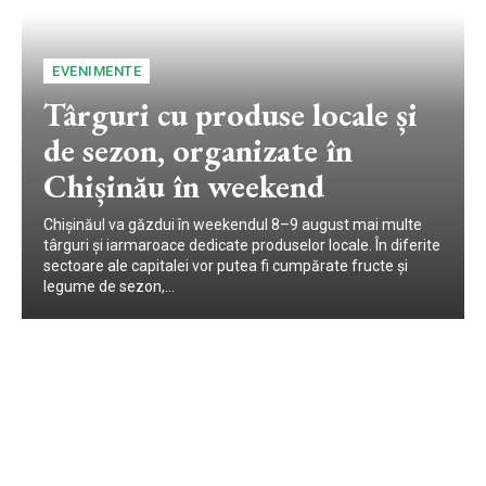
EVENIMENTE
Târguri cu produse locale și
de sezon, organizate în
Chișinău în weekend
Chișinăul va găzdui în weekendul 8–9 august mai multe
târguri și iarmaroace dedicate produselor locale. În diferite
sectoare ale capitalei vor putea fi cumpărate fructe și
legume de sezon,...