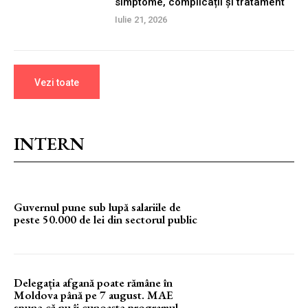
simptome, complicații și tratament
Iulie 21, 2026
Vezi toate
INTERN
Guvernul pune sub lupă salariile de
peste 50.000 de lei din sectorul public
Delegația afgană poate rămâne în
Moldova până pe 7 august. MAE
spune că nu îi cunoaște programul