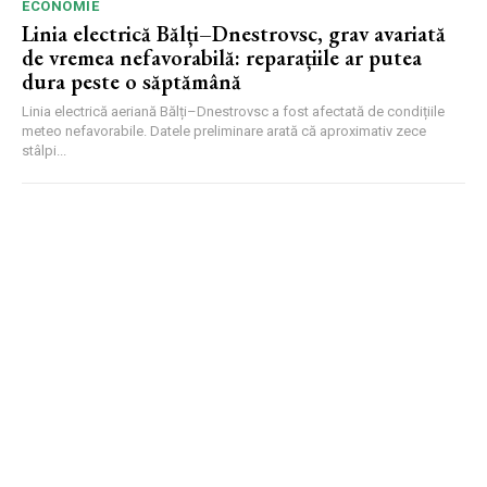
ECONOMIE
Linia electrică Bălți–Dnestrovsc, grav avariată
de vremea nefavorabilă: reparațiile ar putea
dura peste o săptămână
Linia electrică aeriană Bălți–Dnestrovsc a fost afectată de condițiile
meteo nefavorabile. Datele preliminare arată că aproximativ zece
stâlpi...