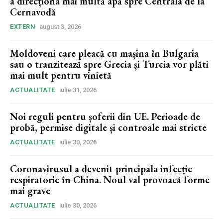
a direcționa mai multă apă spre Centrala de la
Cernavodă
EXTERN
august 3, 2026
Moldoveni care pleacă cu mașina în Bulgaria
sau o tranzitează spre Grecia și Turcia vor plăti
mai mult pentru vinietă
ACTUALITATE
iulie 31, 2026
Noi reguli pentru șoferii din UE. Perioade de
probă, permise digitale și controale mai stricte
ACTUALITATE
iulie 30, 2026
Coronavirusul a devenit principala infecție
respiratorie în China. Noul val provoacă forme
mai grave
ACTUALITATE
iulie 30, 2026