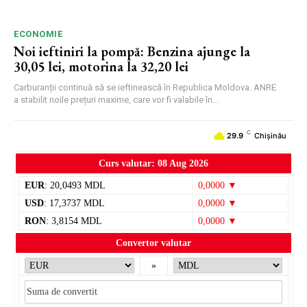
ECONOMIE
Noi ieftiniri la pompă: Benzina ajunge la
30,05 lei, motorina la 32,20 lei
Carburanții continuă să se ieftinească în Republica Moldova. ANRE
a stabilit noile prețuri maxime, care vor fi valabile în...
C
29.9
Chișinău
Curs valutar: 08 Aug 2026
EUR
: 20,0493 MDL
0,0000 ▼
USD
: 17,3737 MDL
0,0000 ▼
RON
: 3,8154 MDL
0,0000 ▼
Convertor valutar
»