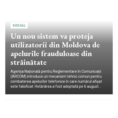
SOCIAL
Un nou sistem va proteja
utilizatorii din Moldova de
apelurile frauduloase din
străinătate
Agenția Națională pentru Reglementare în Comunicații
(ARCOM) introduce un mecanism tehnic comun pentru
combaterea apelurilor telefonice în care numărul afișat
este falsificat. Hotărârea a fost adoptată pe 6 august...