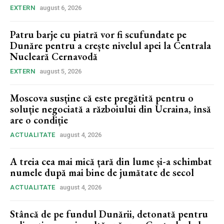
EXTERN
august 6, 2026
Patru barje cu piatră vor fi scufundate pe
Dunăre pentru a crește nivelul apei la Centrala
Nucleară Cernavodă
EXTERN
august 5, 2026
Moscova susține că este pregătită pentru o
soluție negociată a războiului din Ucraina, însă
are o condiție
ACTUALITATE
august 4, 2026
A treia cea mai mică țară din lume și-a schimbat
numele după mai bine de jumătate de secol
ACTUALITATE
august 4, 2026
Stâncă de pe fundul Dunării, detonată pentru