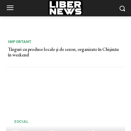
IMPORTANT
Târguri cu produse locale și de sezon, organizate în Chișinău
Restricții de circulație pe două artere importante din
în weekend
Chișinău
SOCIAL