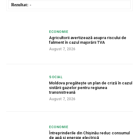
Rezultat:
-
ECONOMIE
Agricultorii avertizează asupra riscului de
faliment în cazul majorării TVA
August 7, 2026
SOCIAL
Moldova pregătește un plan de criză în cazul
sistării gazelor pentru regiunea
transnistreană
August 7, 2026
ECONOMIE
Întreprinderile din Chișinău reduc consumul
de apă și energie electrică