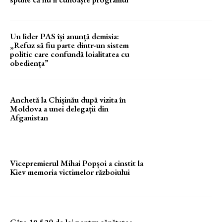
Un lider PAS își anunță demisia:
„Refuz să fiu parte dintr-un sistem
politic care confundă loialitatea cu
obediența”
Anchetă la Chișinău după vizita în
Moldova a unei delegații din
Afganistan
Vicepremierul Mihai Popșoi a cinstit la
Kiev memoria victimelor războiului