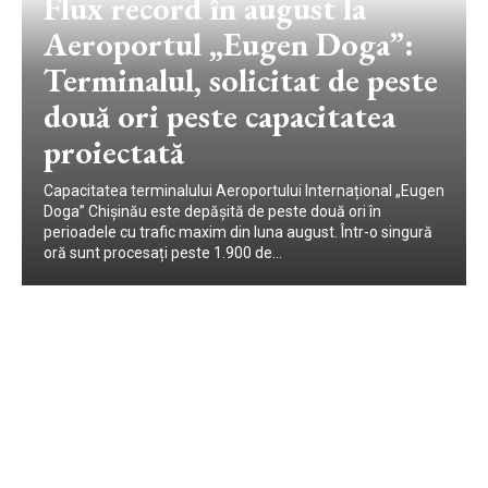
Flux record în august la
Aeroportul „Eugen Doga”:
Terminalul, solicitat de peste
două ori peste capacitatea
proiectată
Capacitatea terminalului Aeroportului Internațional „Eugen
Doga” Chișinău este depășită de peste două ori în
perioadele cu trafic maxim din luna august. Într-o singură
oră sunt procesați peste 1.900 de...