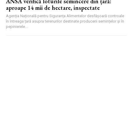
ANSA verifică loturile semincere din țară:
aproape 14 mii de hectare, inspectate
Agenția Națională pentru Siguranța Alimentelor desfășoară controale
în întreaga țară asupra terenurilor destinate producerii semințelor și în
pepinierele...