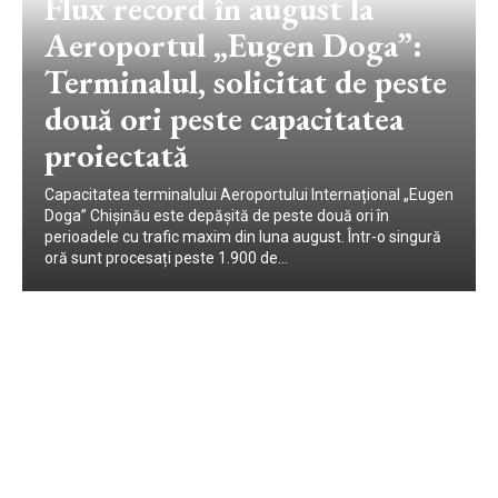
Flux record în august la
Aeroportul „Eugen Doga”:
Terminalul, solicitat de peste
două ori peste capacitatea
proiectată
Capacitatea terminalului Aeroportului Internațional „Eugen
Doga” Chișinău este depășită de peste două ori în
perioadele cu trafic maxim din luna august. Într-o singură
oră sunt procesați peste 1.900 de...