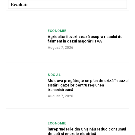
Rezultat:
-
ECONOMIE
Agricultorii avertizează asupra riscului de
faliment în cazul majorării TVA
August 7, 2026
SOCIAL
Moldova pregătește un plan de criză în cazul
sistării gazelor pentru regiunea
transnistreană
August 7, 2026
ECONOMIE
Întreprinderile din Chișinău reduc consumul
de apă și energie electrică