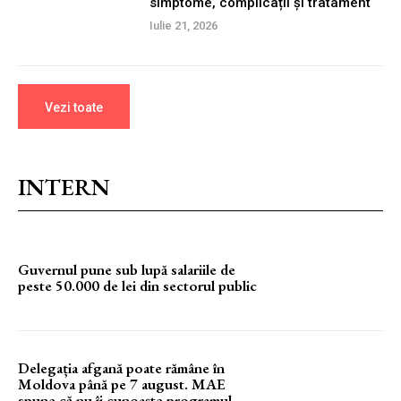
simptome, complicații și tratament
Iulie 21, 2026
Vezi toate
INTERN
Guvernul pune sub lupă salariile de
peste 50.000 de lei din sectorul public
Delegația afgană poate rămâne în
Moldova până pe 7 august. MAE
spune că nu îi cunoaște programul