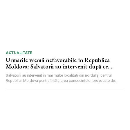
ACTUALITATE
Urmările vremii nefavorabile în Republica
Moldova: Salvatorii au intervenit după ce
vântul a doborât copaci și a deteriorat
Salvatorii au intervenit în mai multe localități din nordul și centrul
acoperișuri
Republicii Moldova pentru înlăturarea consecințelor provocate de
ploile...