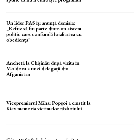
Un lider PAS își anunță demisia:
„Refuz să fiu parte dintr-un sistem
politic care confundă loialitatea cu
obediența”
Anchetă la Chișinău după vizita în
Moldova a unei delegații din
Afganistan
Vicepremierul Mihai Popșoi a cinstit la
Kiev memoria victimelor războiului