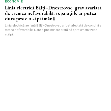
ECONOMIE
Linia electrică Bălți–Dnestrovsc, grav avariată
de vremea nefavorabilă: reparațiile ar putea
dura peste o săptămână
Linia electrică aeriană Bălți–Dnestrovsc a fost afectată de condițiile
meteo nefavorabile. Datele preliminare arată că aproximativ zece
stâlpi...