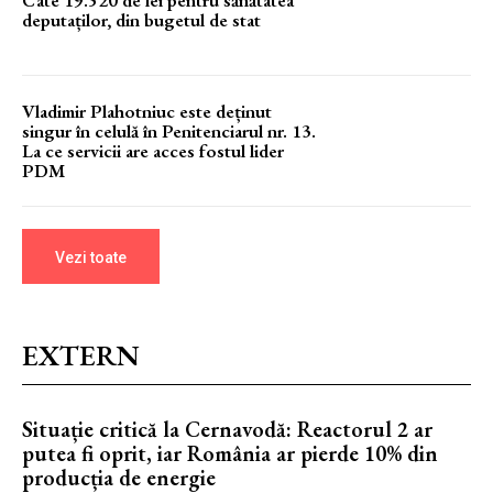
Câte 19.520 de lei pentru sănătatea
deputaților, din bugetul de stat
Vladimir Plahotniuc este deținut
singur în celulă în Penitenciarul nr. 13.
La ce servicii are acces fostul lider
PDM
Vezi toate
EXTERN
Situație critică la Cernavodă: Reactorul 2 ar
putea fi oprit, iar România ar pierde 10% din
producția de energie