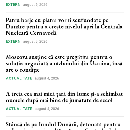
EXTERN
august 6, 2026
Patru barje cu piatră vor fi scufundate pe
Dunăre pentru a crește nivelul apei la Centrala
Nucleară Cernavodă
EXTERN
august 5, 2026
Moscova susține că este pregătită pentru o
soluție negociată a războiului din Ucraina, însă
are o condiție
ACTUALITATE
august 4, 2026
A treia cea mai mică țară din lume și-a schimbat
numele după mai bine de jumătate de secol
ACTUALITATE
august 4, 2026
Stâncă de pe fundul Dunării, detonată pentru