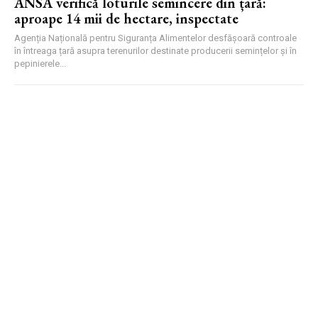
ANSA verifică loturile semincere din țară:
aproape 14 mii de hectare, inspectate
Agenția Națională pentru Siguranța Alimentelor desfășoară controale
în întreaga țară asupra terenurilor destinate producerii semințelor și în
pepinierele...