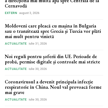
a direcționa mai multă apă spre Centrala de la
Cernavodă
EXTERN
august 3, 2026
Moldoveni care pleacă cu mașina în Bulgaria
sau o tranzitează spre Grecia și Turcia vor plăti
mai mult pentru vinietă
ACTUALITATE
iulie 31, 2026
Noi reguli pentru șoferii din UE. Perioade de
probă, permise digitale și controale mai stricte
ACTUALITATE
iulie 30, 2026
Coronavirusul a devenit principala infecție
respiratorie în China. Noul val provoacă forme
mai grave
ACTUALITATE
iulie 30, 2026