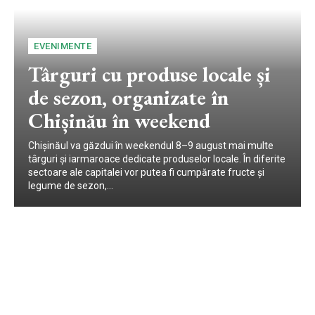
EVENIMENTE
Târguri cu produse locale și
de sezon, organizate în
Chișinău în weekend
Chișinăul va găzdui în weekendul 8–9 august mai multe
târguri și iarmaroace dedicate produselor locale. În diferite
sectoare ale capitalei vor putea fi cumpărate fructe și
legume de sezon,...