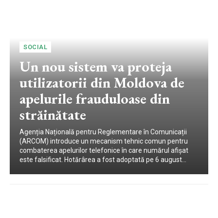
SOCIAL
Un nou sistem va proteja
utilizatorii din Moldova de
apelurile frauduloase din
străinătate
Agenția Națională pentru Reglementare în Comunicații
(ARCOM) introduce un mecanism tehnic comun pentru
combaterea apelurilor telefonice în care numărul afișat
este falsificat. Hotărârea a fost adoptată pe 6 august...